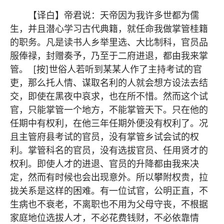
【译白】帝君说：天帝因为我许多世都为儒
生，并且潜心学习古代典籍，就任命我做掌管桂籍
的职务。凡是读书人乡举里选、大比制科，官员品
服俸禄，封赠奏予，乃至于二府进退，都由我来掌
管。 [按]世俗人若听到某某人作了主持考试的官
吏，那么托人情、谋取名利的人就会想方设法去结
交，即使在黑夜中哀求，也在所不惜。然而这个试
官，只能掌管一个地方，不能掌管天下。只在他的
任期中有权利，在他三年任期外便没有权利了。况
且主管府县考试的官员，没有掌管乡试会试的权
利。掌管科名的官员，没有选拔官员、任用贤才的
权利。即使人才的进退、官员的升降都由我来决
定，然而有时候也会出现意外。所以攀附权贵，拉
拢关系是这样的困难。有一位试官，公明正直，不
生病也不衰老，不离职也不用为父母守丧，不根据
家庭地位选拔人才，不必花费钱财，不必依靠情