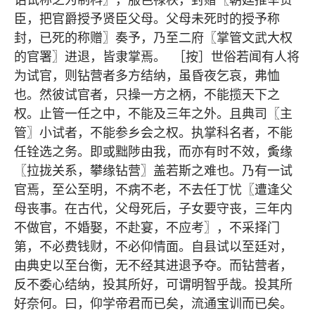
臣，把官爵授予贤臣父母。父母未死时的授予称
封，已死的称赠〗奏予，乃至二府〖掌管文武大权
的官署〗进退，皆隶掌焉。 ［按］世俗若闻有人将
为试官，则钻营者多方结纳，虽昏夜乞哀，弗恤
也。然彼试官者，只操一方之柄，不能揽天下之
权。止管一任之中，不能及三年之外。且典司〖主
管〗小试者，不能参乡会之权。执掌科名者，不能
任铨选之务。即或黜陟由我，而亦有时不效，夤缘
〖拉拢关系，攀缘钻营〗盖若斯之难也。乃有一试
官焉，至公至明，不病不老，不去任丁忧〖遭逢父
母丧事。在古代，父母死后，子女要守丧，三年内
不做官，不婚娶，不赴宴，不应考〗，不采择门
第，不必费钱财，不必仰情面。自县试以至廷对，
由典史以至台衡，无不经其进退予夺。而钻营者，
反不委心结纳，投其所好，可谓明智乎哉。投其所
好奈何。曰，仰学帝君而已矣，流通宝训而已矣。