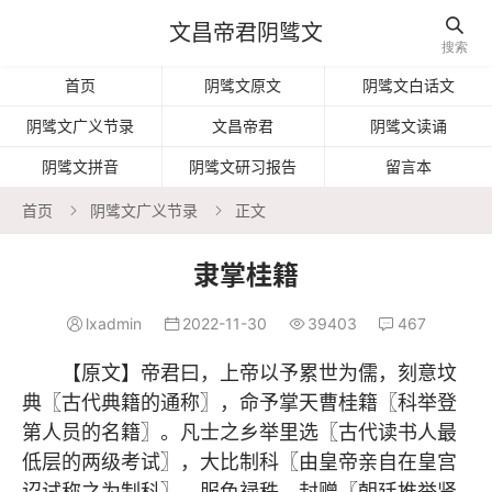

文昌帝君阴骘文
搜索
首页
阴骘文原文
阴骘文白话文
阴骘文广义节录
文昌帝君
阴骘文读诵
阴骘文拼音
阴骘文研习报告
留言本
首页
阴骘文广义节录
正文


隶掌桂籍
lxadmin
2022-11-30
39403
467




【原文】帝君曰，上帝以予累世为儒，刻意坟
典〖古代典籍的通称〗，命予掌天曹桂籍〖科举登
第人员的名籍〗。凡士之乡举里选〖古代读书人最
低层的两级考试〗，大比制科〖由皇帝亲自在皇宫
诏试称之为制科〗，服色禄秩，封赠〖朝廷推举贤