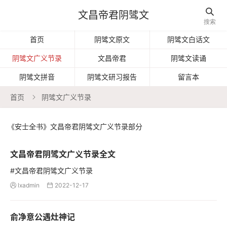

文昌帝君阴骘文
搜索
首页
阴骘文原文
阴骘文白话文
阴骘文广义节录
文昌帝君
阴骘文读诵
阴骘文拼音
阴骘文研习报告
留言本
首页
阴骘文广义节录

《安士全书》文昌帝君阴骘文广义节录部分
文昌帝君阴骘文广义节录全文
#文昌帝君阴骘文广义节录
lxadmin
2022-12-17


俞净意公遇灶神记