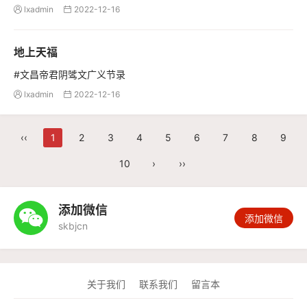
lxadmin
2022-12-16


地上天福
#文昌帝君阴骘文广义节录
lxadmin
2022-12-16


‹‹
1
2
3
4
5
6
7
8
9
10
›
››
添加微信

添加微信
skbjcn
关于我们
联系我们
留言本